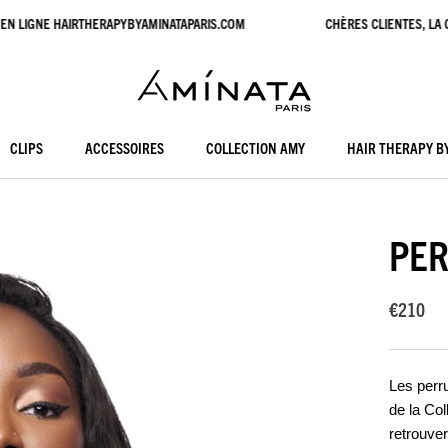
 LIGNE HAIRTHERAPYBYAMINATAPARIS.COM
CHÈRES CLIENTES, LA CO
CLIPS
ACCESSOIRES
COLLECTION AMY
HAIR THERAPY B
ACCESSOIRES
COLLECTION AMY
HAIR THERAPY B
PER
€210
L
es perr
de la Col
retrouver