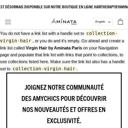
Aller
EST DÉSORMAIS DISPONIBLE SUR NOTRE BOUTIQUE EN LIGNE HAIRTHERAPYBYAMIN
au
contenu
collection-
You do not have a link list with a handle set to
virgin-hair
, or you do and it's empty. Go ahead and create a
link list called
Virgin Hair by Aminata Paris
on your
Navigation
page
and populate that link list with links that point to collections, to
see collections listed here. Make sure the link list also has a handle
collection-virgin-hair
set to
.
JOIGNEZ NOTRE COMMUNAUTÉ
DES AMYCHICS POUR DÉCOUVRIR
NOS NOUVEAUTÉS ET OFFRES EN
EXCLUSIVITÉ.